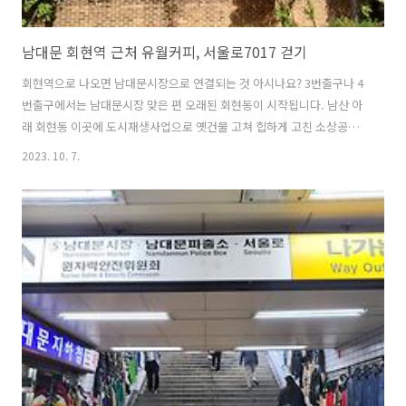
남대문 회현역 근처 유월커피, 서울로7017 걷기
회현역으로 나오면 남대문시장으로 연결되는 것 아시나요? 3번출구나 4
번출구에서는 남대문시장 맞은 편 오래된 회현동이 시작됩니다. 남산 아
래 회현동 이곳에 도시재생사업으로 옛건물 고쳐 힙하게 고친 소상공인
들의 모임이 있습니다. 로컬스티치회현이라 불리는 상점들이 모여있는
2023. 10. 7.
골목으로 들어가서 유월커피에 다녀왔어요. 카페 예쁘고 커피맛도 좋더
군요. 근처 게스트하우스가 많아서인지 외국인관광객도 많이 오시더군
요. 쿠키와 케익도 직접 구우시는지 아침부터 고소한 향이 진동! 커피로
충전하고 서울로7017을 걸었어요.서울로의 시작점이 바로 회현역이랍
니다. 회현역에서 서울역을 지나 만리동까지 이어지는 서울로7017~조
경도 잘 되어있고 서울역 전경사진을 찍기에 좋은 포토존도 있어요. 만리
동에 가니 맛집도 많고 예쁜 카페도 많..