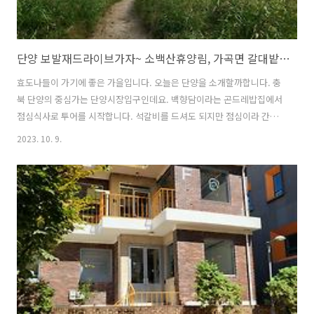
단양 보발재드라이브가자~ 소백산휴양림, 가곡면 갈대밭, 온달관광지까지
효도나들이 가기에 좋은 가을입니다. 오늘은 단양을 소개할까합니다. 충
북 단양의 중심가는 단양시장입구인데요. 백향담이라는 곤드레밥집에서
점심식사로 투어를 시작합니다. 석갈비를 드셔도 되지만 점심이라 간단
하게 곤드레밥과 된장찌개를 먹고 보발재로 이동합니다.보발재전망대는
2023. 10. 9.
공사중이어서 아쉽게 정차할 수가 없어 근처의 소백산휴양림으로 이동
합니다.88세에도 전망대를 잘 올라가시네요. 멀리 온달산성이 보입니다.
자 이제 온달관광지로 이동합니다. 온달관광지에는 드라마세트장, 온달
전시관과 각 종 공예점, 음식점이 있어서 가족과 같이 가셔도 좋아요. 돌
아오는 길에 가곡초등학교 앞 고운마을갈대밭에 들렸어요. 주차하기도
좋고 갈대밭이 강따라 길게 있어서 올해 갈대구경을 잘 하고 올라갑니다.
언제나 가도 좋은 단양! 특히 가곡..