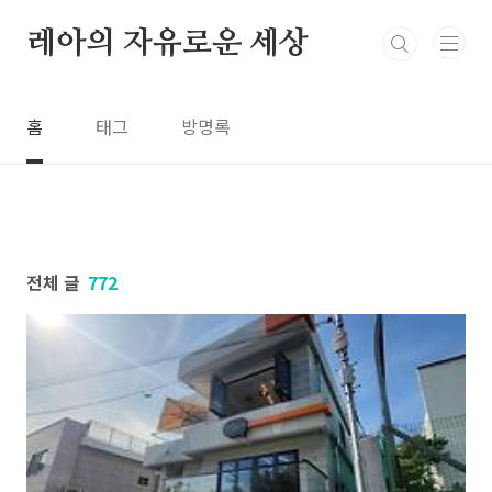
본문 바로가기
레아의 자유로운 세상
홈
태그
방명록
전체 글
772