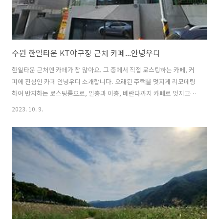
수원 한일타운 KT야구장 근처 카페...안녕우디
한일타운 근처엔 카페가 참 많아요. 그 중에서 직접 로스팅하는 카페, 커
피에 진심인 카페 안녕우디 소개합니다. 오래된 주택을 멋지게 리모데링
하여 반지하는 로스팅룸으로, 일층과 이층, 베란다까지 카페로 멋지고 예
쁘게 꾸몄어요. 특히 4가지 원두 중 선택하는 메뉴는 주인장의 커피자부
2023. 10. 9.
심을 느낄 수 있었습니다.결제 후 자리를 정하면 직접 서빙해주십니다.
정중하시고 또 서비스과자도 주시는 세심한 배려, 맛있는 커피향까지 강
력하게 추천합니다. 낮에 가든 밤에 가든 언제든지 좋은 카페~요즘 자주
찾게 되네요~ #북수원 한일타운 카페#안녕우디#KT야구장맛집