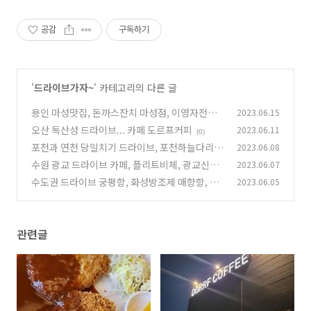
공감
구독하기
'
드라이브가자~
' 카테고리의 다른 글
용인 마성맛집, 돈까스잔치 마성점, 이영자전참
2023.06.15
시추천
오산 독산성 드라이브... 카페 도르프커피
2023.06.11
(0)
(0)
포천과 연천 당일치기 드라이브, 포천하늘다리,
2023.06.08
연천 전곡 구석기유적, 모향촌 순두부 맛집까지
수원 광교 드라이브 카페, 플리트비체, 광교신도
2023.06.07
시 아니고 찐 광교저수지입니다~
(0)
수도권 드라이브 궁평항, 화성방조제 매향항, 고
2023.06.05
(0)
온항, 차박성지로 안내합니다~
(0)
관련글