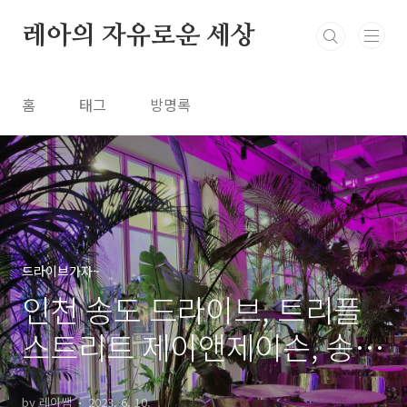
본문 바로가기
레아의 자유로운 세상
홈
태그
방명록
드라이브가자~
인천 송도 드라이브, 트리플
스트리트 제이앤제이슨, 송도
맛집 포플러스쌀국수
by 레아쌤
2023. 6. 10.