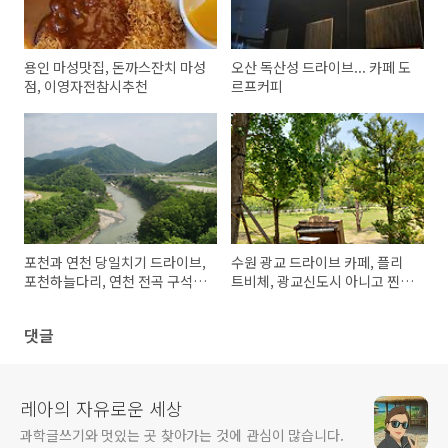
용인 마성맛집, 돈까스잔치 마성
오산 독산성 드라이브... 카페 도
점, 이영자전참시추천
르프커피
포천과 연천 당일치기 드라이브,
수원 광교 드라이브 카페, 플리
포천하늘다리, 연천 전곡 구석기
트비체, 광교신도시 아니고 찐
유적, 모향촌 순두부 맛집까지
광교저수지입니다~
댓글
레아의 자유로운 세상
과학글쓰기와 멋있는 곳 찾아가는 것에 관심이 많습니다.