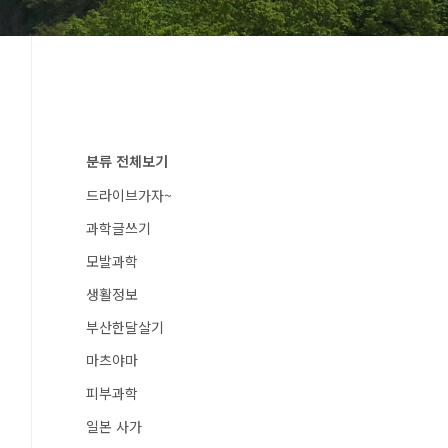
분류 전체보기
드라이브가자~
과학글쓰기
모발과학
생활정보
부산한달살기
마츠야마
피부과학
일본 사가