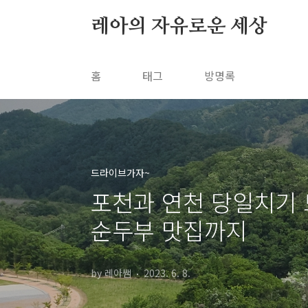
본문 바로가기
레아의 자유로운 세상
홈
태그
방명록
드라이브가자~
포천과 연천 당일치기 
순두부 맛집까지
by 레아쌤
2023. 6. 8.