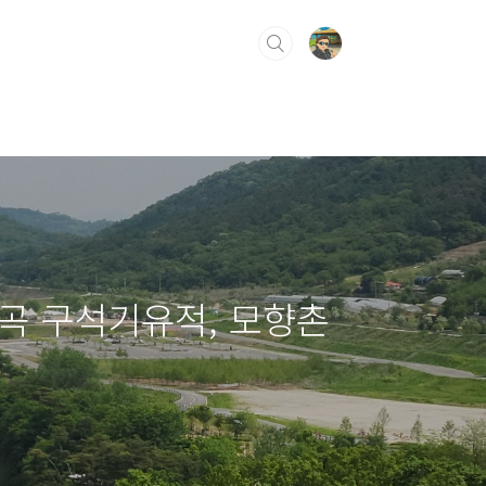
곡 구석기유적, 모향촌