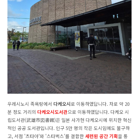
우레시노시 족욕탕에서
다케오시
로 이동하였답니다. 차로 약 20
분 정도 거리의
다케오시도서관
으로 이동하였답니다. 다케오 시
립도서관
(
武雄市図書館
)
은 일본 사가현 다케오시에 위치한 혁신
적인 공공 도서관입니다
.
인구
5
만 명의 작은 도시임에도 불구하
고
,
서점
'
츠타야
'
와
'
스타벅스
'
를 결합한
세련된 공간 기획
을 통