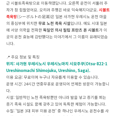
근 시볼트족욕탕으로 이동하였답니다. 오른쪽 운전이 서툴러 주
차가 참 힘들었어요. 오히려 주행은 바로 익숙해지더군요.
시볼트
족욕탕
(シーボルトの足湯)은 일본 사가현 우레시노 온천 마을
의 중심부에 위치한
무료 노천 족욕 시설
입니다
.
에도 시대 일본
에 서양 의학을 전파한
독일인 의사 필립 프란츠 폰 시볼트
가 이
곳의 온천 효능에 감탄했다는 이야기에서 그 이름이 유래되었습
니다
.
📍
주요 정보 및 특징
위치: 사가현 우레시노시 우레시노마치 시모주쿠(Otsu-822-1
Ureshinomachi Shimojuku, Ureshino, Saga).
이용 요금
:
무료이며 누구나 자유롭게 이용할 수 있습니다
.
운영 시간
: 24
시간 연중무휴로 운영되어 언제든 방문이 가능합니
다
.
시설
:
일반적인 노천 족욕탕뿐만 아니라 발을 넣고 증기를 쬐는
증기 족욕 시설도 함께 갖추고 있어 독특한 체험이 가능합니다
.
수질
: '
일본
3
대 피부 미용 온천
'
중 하나인 우레시노 온천수를 사