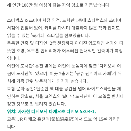
해 연간
100
만 명 이상이 찾는 지역 명소로 거듭났습니다
.
스타벅스
&
츠타야 서점 입점
:
도서관
1
층에 스타벅스와 츠타야
서점이 입점해 있어
,
커피를 마시며 대출하지 않은 책과 잡지도
읽을 수 있는
'
북카페
'
스타일을 선보였습니다
.
독특한 건축 및 디자인
: 2
층 천장까지 이어진 압도적인 서가와 따
뜻한 조명
,
우드톤 인테리어가 어우러진 현대적인 건축미가 특징
입니다
.
어린이 도서관
:
본관 옆에는 어린이 눈높이에 맞춘
'
다케오시 어
린이 도서관
'
이 있으며
,
이곳
2
층에는
'
규슈 팬케이크 카페
'
가 위
치해 가족 단위 방문객에게 인기가 높습니다
.
복합 문화 공간
:
단순한 책 대출 공간을 넘어 라이프스타일을 제
안하는 장소로
,
서울 코엑스의 별마당 도서관이 이 모델을 벤치마
킹한 것으로 잘 알려져 있습니다
.
위치: 사가현 다케오시 다케오초 다케오 5304-1.
교통
: JR
다케오 온천역
(
武雄温泉駅
)
에서 도보 약
15
분 거리입
니다
.