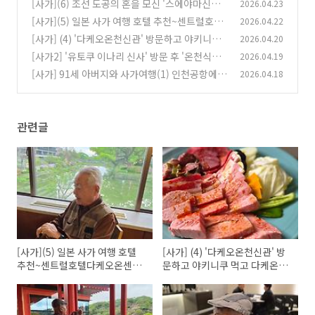
[사가](6) 조선 도공의 혼을 모신 '스에야마신
2026.04.23
사'와 '아리타도자기마을' 구경하기~
[사가](5) 일본 사가 여행 호텔 추천~센트럴호텔
2026.04.22
(0)
다케오온센에키마에, 호텔뉴오타니사가
[사가] (4) '다케오온천신관' 방문하고 야키니쿠
2026.04.20
(1)
먹고 다케온온천역 북카페 방문기~
[사가2] '유토쿠 이나리 신사' 방문 후 '온천식
2026.04.19
(1)
당'에서 두부요리 맛보기
[사가] 91세 아버지와 사가여행(1) 인천공항에서
2026.04.18
(0)
사가공항, 그리고 렌트카
(1)
관련글
[사가](5) 일본 사가 여행 호텔
[사가] (4) '다케오온천신관' 방
추천~센트럴호텔다케오온센에
문하고 야키니쿠 먹고 다케온온
키마에, 호텔뉴오타니사가
천역 북카페 방문기~