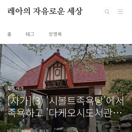
본문 바로가기
레아의 자유로운 세상
홈
태그
방명록
일본 사가
[사가](3) '시볼트족욕탕'에서
족욕하고 '다케오시도서관'으
로 이동
by 레아쌤
2026. 4. 19.